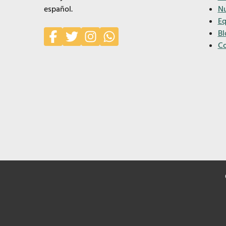
español.
Nu
Eq
Bl
Co