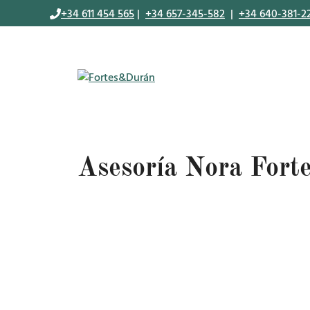
Saltar
+34 611 454 565
|
+34 657-345-582
|
+34 640-381-2
al
contenido
Asesoría Nora Fort