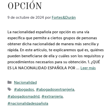
OPCIÓN
9 de octubre de 2024
por
Fortes&Durán
La nacionalidad española por opción es una vía
específica que permite a ciertos grupos de personas
obtener dicha nacionalidad de manera más sencilla y
rápida. En este artículo, te explicaremos qué es, quiénes
pueden beneficiarse de ella y cuáles son los requisitos y
procedimientos necesarios para su obtención. 1. ¿QUÉ
ES LA NACIONALIDAD ESPAÑOLA POR …
Leer más
Categorías
Nacionalidad
Etiquetas
#abogados
,
#abogadosextranjeria
,
#abogadosmadrid
,
#extranjeria
,
#nacionalidadespañola