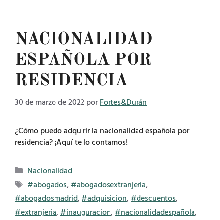
NACIONALIDAD
ESPAÑOLA POR
RESIDENCIA
30 de marzo de 2022
por
Fortes&Durán
¿Cómo puedo adquirir la nacionalidad española por
residencia? ¡Aquí te lo contamos!
Categorías
Nacionalidad
Etiquetas
#abogados
,
#abogadosextranjeria
,
#abogadosmadrid
,
#adquisicion
,
#descuentos
,
#extranjeria
,
#inauguracion
,
#nacionalidadespañola
,