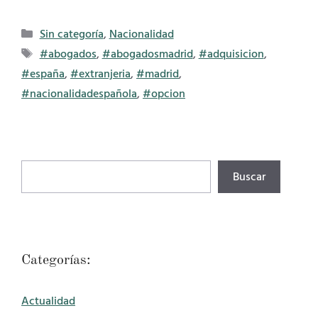
Categorías
Sin categoría
,
Nacionalidad
Etiquetas
#abogados
,
#abogadosmadrid
,
#adquisicion
,
#españa
,
#extranjeria
,
#madrid
,
#nacionalidadespañola
,
#opcion
Buscar
Buscar
Categorías:
Actualidad