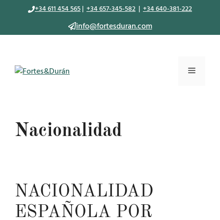
Saltar
+34 611 454 565
|
+34 657-345-582
|
+34 640-381-222
al
info@fortesduran.com
contenido
Menú
Nacionalidad
NACIONALIDAD
ESPAÑOLA POR