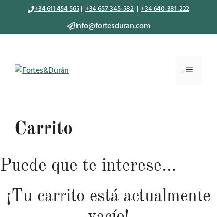
Saltar
+34 611 454 565
|
+34 657-345-582
|
+34 640-381-222
al
info@fortesduran.com
contenido
Menú
Carrito
Puede que te interese…
¡Tu carrito está actualmente
vacío!