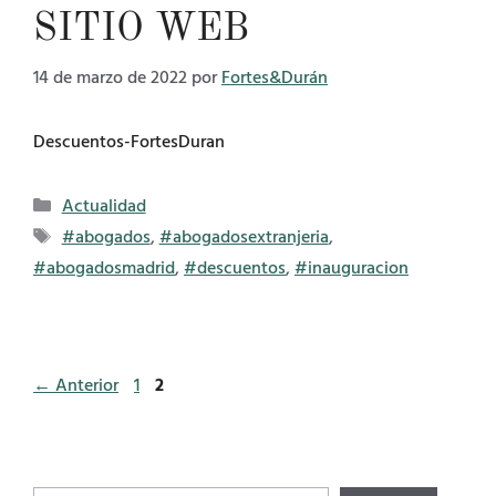
SITIO WEB
14 de marzo de 2022
por
Fortes&Durán
Descuentos-FortesDuran
Categorías
Actualidad
Etiquetas
#abogados
,
#abogadosextranjeria
,
#abogadosmadrid
,
#descuentos
,
#inauguracion
Página
Página
←
Anterior
1
2