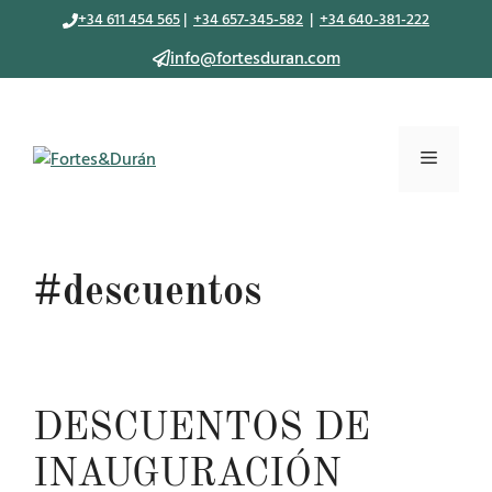
Saltar
+34 611 454 565
|
+34 657-345-582
|
+34 640-381-222
al
info@fortesduran.com
contenido
Menú
#descuentos
DESCUENTOS DE
INAUGURACIÓN