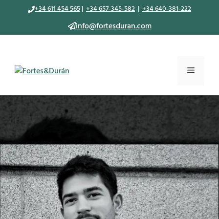
Saltar
+34 611 454 565
|
+34 657-345-582
|
+34 640-381-222
al
info@fortesduran.com
contenido
Menú