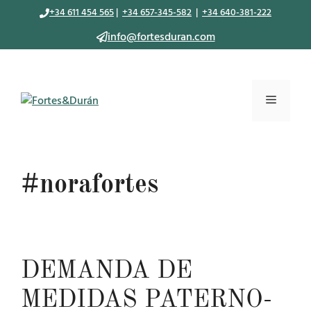
Saltar
+34 611 454 565
|
+34 657-345-582
|
+34 640-381-222
al
info@fortesduran.com
contenido
Menú
#norafortes
DEMANDA DE
MEDIDAS PATERNO-