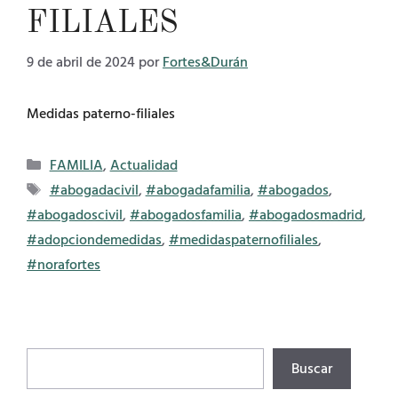
FILIALES
9 de abril de 2024
por
Fortes&Durán
Medidas paterno-filiales
Categorías
FAMILIA
,
Actualidad
Etiquetas
#abogadacivil
,
#abogadafamilia
,
#abogados
,
#abogadoscivil
,
#abogadosfamilia
,
#abogadosmadrid
,
#adopciondemedidas
,
#medidaspaternofiliales
,
#norafortes
Buscar
Buscar