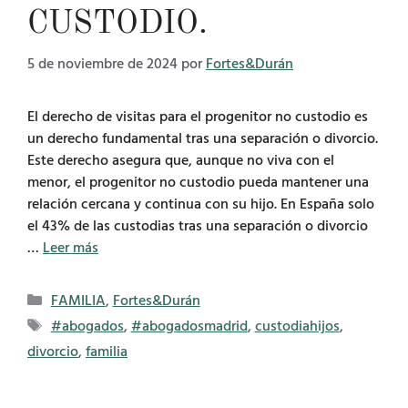
CUSTODIO.
5 de noviembre de 2024
por
Fortes&Durán
El derecho de visitas para el progenitor no custodio es
un derecho fundamental tras una separación o divorcio.
Este derecho asegura que, aunque no viva con el
menor, el progenitor no custodio pueda mantener una
relación cercana y continua con su hijo. En España solo
el 43% de las custodias tras una separación o divorcio
…
Leer más
Categorías
FAMILIA
,
Fortes&Durán
Etiquetas
#abogados
,
#abogadosmadrid
,
custodiahijos
,
divorcio
,
familia