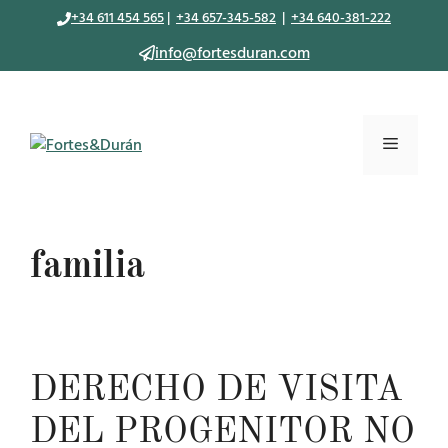
Saltar
+34 611 454 565
|
+34 657-345-582
|
+34 640-381-222
al
info@fortesduran.com
contenido
Menú
familia
DERECHO DE VISITA
DEL PROGENITOR NO