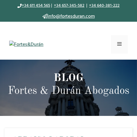
Saltar
+34 611 454 565
|
+34 657-345-582
|
+34 640-381-222
al
info@fortesduran.com
contenido
Menú
BLOG
Fortes & Durán Abogados