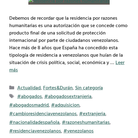
Debemos de recordar que la residencia por razones
humanitarias es una autorización que se concede como
producto final de una solicitud de protección
internacional por parte de ciudadanos venezolanos.
Hace más de 8 años que España ha concedido esta
tipología de residencia a venezolanos que huían de la
situación de crisis política, social, económica y …
Leer
más
Categorías
Actualidad
,
Fortes&Durán
,
Sin categoría
Etiquetas
#abogados
,
#abogadosextranjeria
,
#abogadosmadrid
,
#adquisicion
,
#cambioresidenciavenezolanos
,
#extranjeria
,
#nacionalidadespañola
,
#razoneshumanitarias
,
#residenciavenezolanos
,
#venezolanos