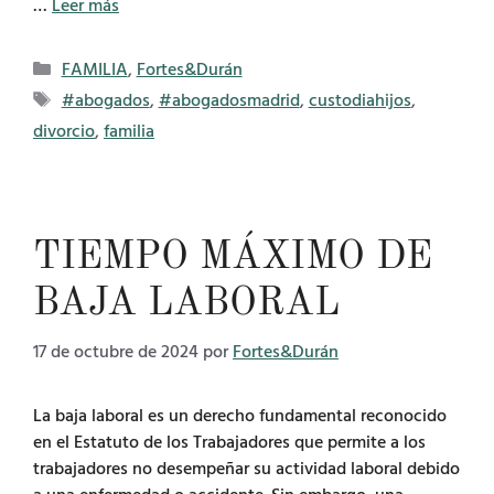
…
Leer más
Categorías
FAMILIA
,
Fortes&Durán
Etiquetas
#abogados
,
#abogadosmadrid
,
custodiahijos
,
divorcio
,
familia
TIEMPO MÁXIMO DE
BAJA LABORAL
17 de octubre de 2024
por
Fortes&Durán
La baja laboral es un derecho fundamental reconocido
en el Estatuto de los Trabajadores que permite a los
trabajadores no desempeñar su actividad laboral debido