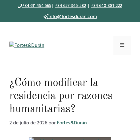
Saltar
+34 611 454 565
|
+34 657-345-582
|
+34 640-381-222
al
info@fortesduran.com
contenido
Menú
¿Cómo modificar la
residencia por razones
humanitarias?
2 de julio de 2026
por
Fortes&Durán