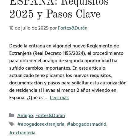
ESPAÑA: Requisitos
2025 y Pasos Clave
10 de julio de 2025
por
Fortes&Durán
Desde la entrada en vigor del nuevo Reglamento de
Extranjería (Real Decreto 1155/2024), el procedimiento
para obtener el arraigo de segunda oportunidad ha
sufrido cambios importantes. En este artículo
actualizado te explicamos los nuevos requisitos,
documentación y pasos para solicitar esta autorización
de residencia si llevas al menos 2 años viviendo en
España. ¿Qué es …
Leer más
Categorías
Arraigo
,
Fortes&Durán
Etiquetas
#abogadosextranjeria
,
#abogadosmadrid
,
#extranjeria