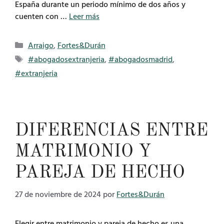
España durante un periodo mínimo de dos años y
cuenten con …
Leer más
Categorías
Arraigo
,
Fortes&Durán
Etiquetas
#abogadosextranjeria
,
#abogadosmadrid
,
#extranjeria
DIFERENCIAS ENTRE
MATRIMONIO Y
PAREJA DE HECHO
27 de noviembre de 2024
por
Fortes&Durán
Elegir entre matrimonio y pareja de hecho es una