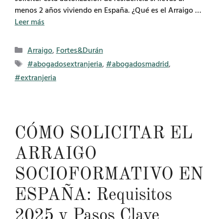
menos 2 años viviendo en España. ¿Qué es el Arraigo …
Leer más
Categorías
Arraigo
,
Fortes&Durán
Etiquetas
#abogadosextranjeria
,
#abogadosmadrid
,
#extranjeria
CÓMO SOLICITAR EL
ARRAIGO
SOCIOFORMATIVO EN
ESPAÑA: Requisitos
2025 y Pasos Clave