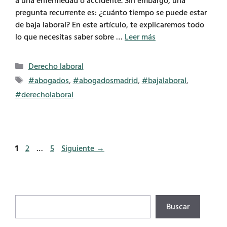
a una enfermedad o accidente. Sin embargo, una
pregunta recurrente es: ¿cuánto tiempo se puede estar
de baja laboral? En este artículo, te explicaremos todo
lo que necesitas saber sobre …
Leer más
Categorías
Derecho laboral
Etiquetas
#abogados
,
#abogadosmadrid
,
#bajalaboral
,
#derecholaboral
Página
Página
Página
1
2
…
5
Siguiente
→
Buscar
Buscar