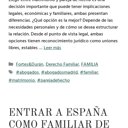
decisión importante que puede tener implicaciones
legales, económicas y familiares, ambas presentan
diferencias. ¿Qué opción es la mejor? Depende de las
necesidades personales y de cómo se desea estructurar
la relación. Desde el punto de vista legal, ambas
opciones tienen reconocimiento jurídico como uniones
libres, estables …
Leer más
Categorías
Fortes&Durán
,
Derecho Familiar
,
FAMILIA
Etiquetas
#abogados
,
#abogadosmadrid
,
#familiar
,
#matrimonio
,
#parejadehecho
ENTRAR A ESPAÑA
COMO FAMILIAR DE